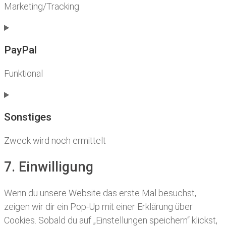
Marketing/Tracking
Consent
to
service
PayPal
google-
fonts
Funktional
Consent
to
service
Sonstiges
paypal
Zweck wird noch ermittelt
Consent
7. Einwilligung
to
service
Wenn du unsere Website das erste Mal besuchst,
sonstiges
zeigen wir dir ein Pop-Up mit einer Erklärung über
Cookies. Sobald du auf „Einstellungen speichern“ klickst,