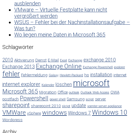
ausblenden
VMware – Virtuelle Festplatte kann nicht
vergrößert werden
WSUS – Fehler bei der Nachinstallationsaufgabe –
Was tun?
Wo liegen meine Daten in Microsoft 365
Schlagwörter
2010
exchange 2010
Aktivierung
Dienst
E-Mail
Excel
Exchange
Exchange Online
Exchange 2013
Exchange Powershell
explorer
fehler
installation
Fehlermeldung
hp
internet
Galaxy
Hewlett-Packard
microsoft
internet explorer
löschen
Kalender
Microsoft 365
Migration
Office
OWA
outlook
Outlook Web Access
Powershell
postfach
Samsung
server
power shell
script
sharepoint
update
sharepoint 2010
skript
vcenter server appliance
Windows 10
VMWare
windows
Windows 7
vSphere
Wordpress
Archiv