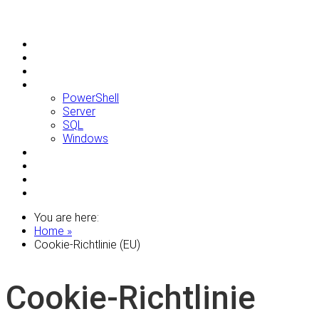
Allgemein
Apple
Linux
Microsoft
PowerShell
Server
SQL
Windows
Raspberry Pi
Samsung
VMWare
WordPress
You are here:
Home »
Cookie-Richtlinie (EU)
Cookie-Richtlinie