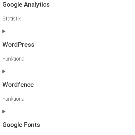
service
Google Analytics
google-
various-
Statistik
services
Consent
to
service
WordPress
google-
analytics
Funktional
Consent
to
service
Wordfence
wordpress
Funktional
Consent
to
service
Google Fonts
wordfence