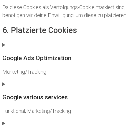
Da diese Cookies als Verfolgungs-Cookie markiert sind,
benötigen wir deine Einwilligung, um diese zu platzieren.
6. Platzierte Cookies
Google Ads Optimization
Marketing/Tracking
Consent
to
service
Google various services
google-
ads-
Funktional, Marketing/Tracking
optimization
Consent
to