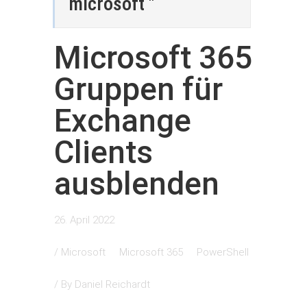
microsoft "
Microsoft 365
Gruppen für
Exchange
Clients
ausblenden
26. April 2022
/
Microsoft
Microsoft 365
PowerShell
/ By
Daniel Reichardt