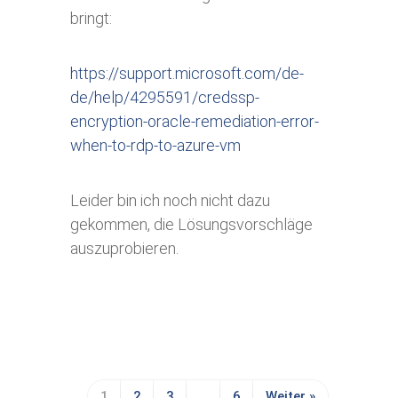
bringt:
https://support.microsoft.com/de-
de/help/4295591/credssp-
encryption-oracle-remediation-error-
when-to-rdp-to-azure-vm
Leider bin ich noch nicht dazu
gekommen, die Lösungsvorschläge
auszuprobieren.
1
2
3
…
6
Weiter »