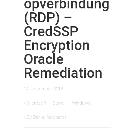
opverbindung
(RDP) –
CredSSP
Encryption
Oracle
Remediation
14. Dezember 2018
/
Microsoft
Server
Windows
/ By
Daniel Reichardt