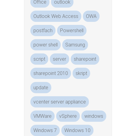
Office
outlook
Outlook Web Access
OWA
postfach
Powershell
power shell
Samsung
script
server
sharepoint
sharepoint 2010
skript
update
vcenter server appliance
VMWare
vSphere
windows
Windows 7
Windows 10