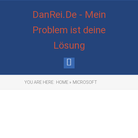
DanRei.De - Mein
Problem ist deine
Lösung
YOU ARE HERE:
HOME »
MICROSOFT