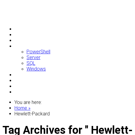
Allgemein
Apple
Linux
Microsoft
PowerShell
Server
SQL
Windows
Raspberry Pi
Samsung
VMWare
WordPress
You are here:
Home »
Hewlett-Packard
Tag Archives for " Hewlett-