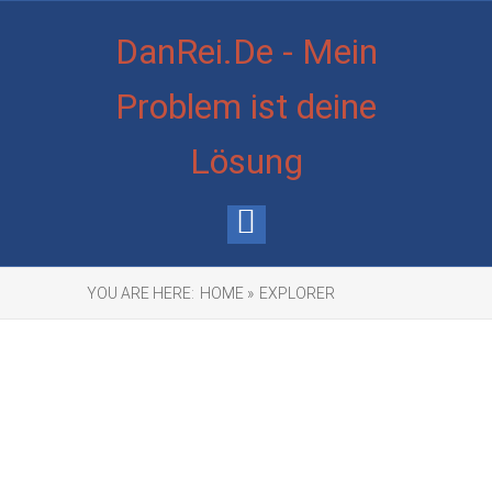
DanRei.De - Mein
Problem ist deine
Lösung
YOU ARE HERE:
HOME »
EXPLORER