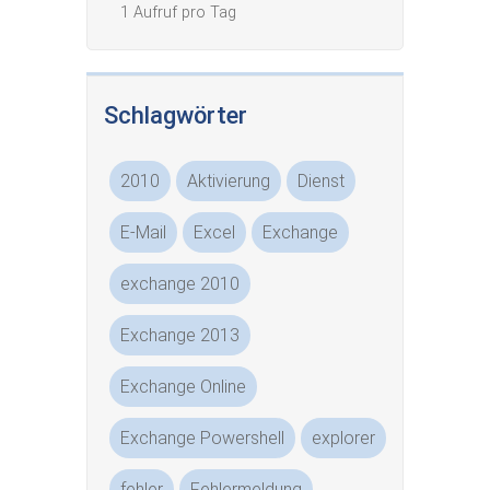
1 Aufruf pro Tag
Schlagwörter
2010
Aktivierung
Dienst
E-Mail
Excel
Exchange
exchange 2010
Exchange 2013
Exchange Online
Exchange Powershell
explorer
fehler
Fehlermeldung