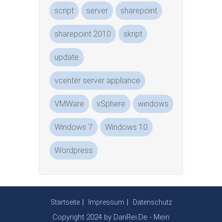
script
server
sharepoint
sharepoint 2010
skript
update
vcenter server appliance
VMWare
vSphere
windows
Windows 7
Windows 10
Wordpress
Startseite
Impressum
Datenschutz
Copyright 2024 by DanRei.De - Mein