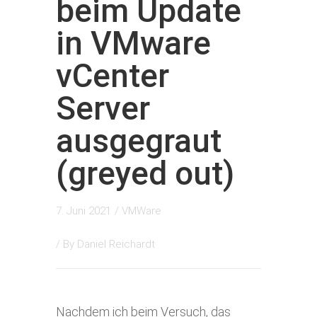
beim Update
in VMware
vCenter
Server
ausgegraut
(greyed out)
7. Juni 2021
/
VMWare
/ By
Daniel Reichardt
Nachdem ich beim Versuch, das