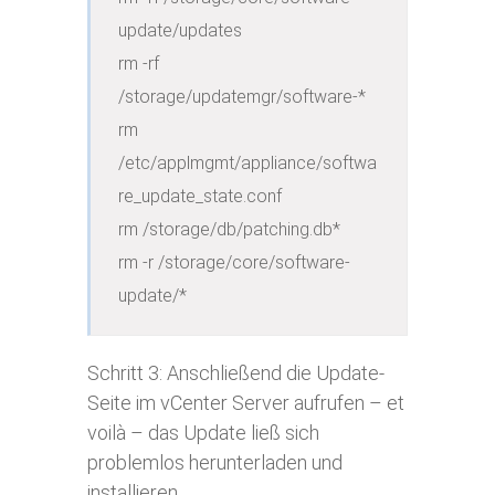
update/updates

rm -rf 
/storage/updatemgr/software-*

rm 
/etc/applmgmt/appliance/softwa
re_update_state.conf

rm /storage/db/patching.db*

rm -r /storage/core/software-
update/*
Schritt 3: Anschließend die Update-
Seite im vCenter Server aufrufen – et
voilà – das Update ließ sich
problemlos herunterladen und
installieren.