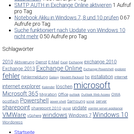
SMTP AUTH in Exchange Online aktivieren
1 Aufruf
pro Tag
Notebook Akku in Windows 7, 8 und 10 prüfen
0.67
Aufrufe pro Tag
Suche funktioniert nach Update von Windows 10
nicht mehr
0.50 Aufrufe pro Tag
Schlagwörter
2010
exchange 2010
Aktivierung
Dienst
E-Mail
Excel
Exchange
Exchange Online
Exchange 2013
Exchange Powershell
explorer
fehler
installation
Fehlermeldung
hp
internet
Galaxy
Hewlett-Packard
microsoft
internet explorer
löschen
Kalender
Microsoft 365
Migration
Office
OWA
outlook
Outlook Web Access
Powershell
postfach
Samsung
server
power shell
script
sharepoint
update
sharepoint 2010
skript
vcenter server appliance
Windows 10
VMWare
windows
Windows 7
vSphere
Wordpress
Startseite