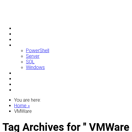
Allgemein
Apple
Linux
Microsoft
PowerShell
Server
SQL
Windows
Raspberry Pi
Samsung
VMWare
WordPress
You are here:
Home »
VMWare
Tag Archives for " VMWare