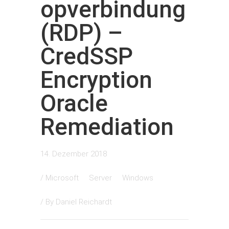
opverbindung
(RDP) –
CredSSP
Encryption
Oracle
Remediation
14. Dezember 2018
/
Microsoft
Server
Windows
/ By
Daniel Reichardt