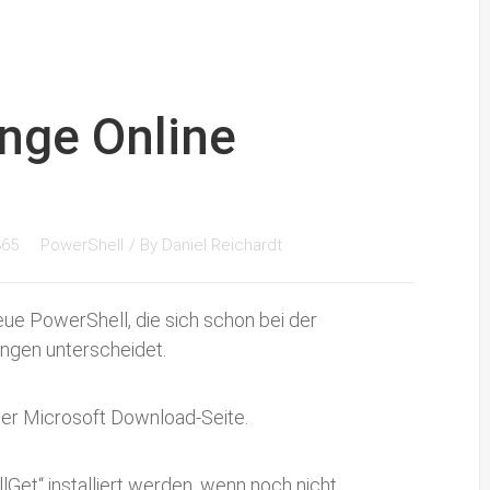
ange Online
365
PowerShell
/ By
Daniel Reichardt
eue PowerShell, die sich schon bei der
ungen unterscheidet.
ner Microsoft Download-Seite.
et“ installiert werden, wenn noch nicht