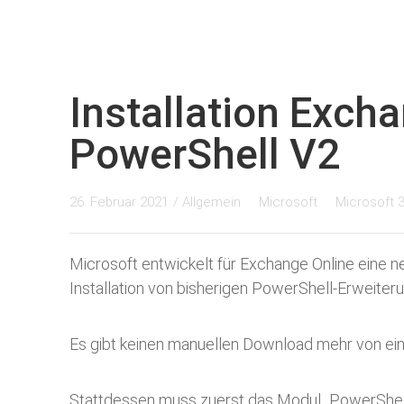
Installation Exch
PowerShell V2
26. Februar 2021
/
Allgemein
Microsoft
Microsoft 
Microsoft entwickelt für Exchange Online eine n
Installation von bisherigen PowerShell-Erweiter
Es gibt keinen manuellen Download mehr von ei
Stattdessen muss zuerst das Modul „PowerShellG