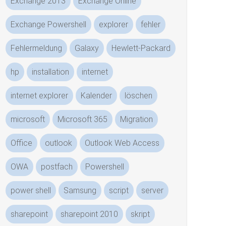
Exchange 2013
Exchange Online
Exchange Powershell
explorer
fehler
Fehlermeldung
Galaxy
Hewlett-Packard
hp
installation
internet
internet explorer
Kalender
löschen
microsoft
Microsoft 365
Migration
Office
outlook
Outlook Web Access
OWA
postfach
Powershell
power shell
Samsung
script
server
sharepoint
sharepoint 2010
skript