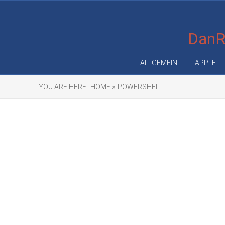
DanRe
ALLGEMEIN
APPLE
YOU ARE HERE:
HOME »
POWERSHELL