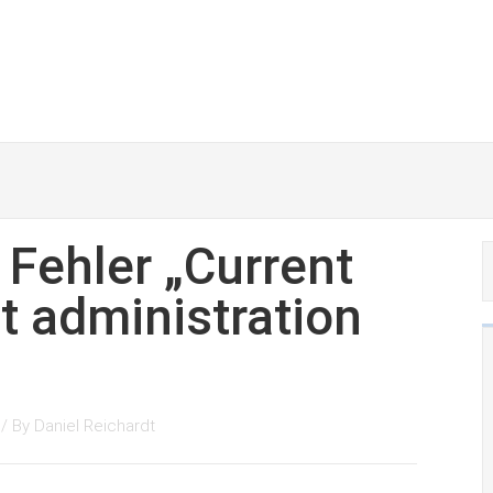
 Fehler „Current
nt administration
/ By
Daniel Reichardt