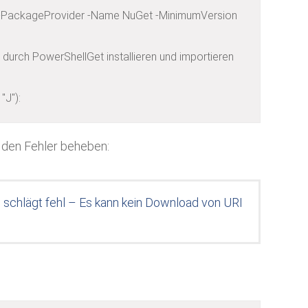
ll-PackageProvider -Name NuGet -MinimumVersion 
 durch PowerShellGet installieren und importieren 
"J"):
el den Fehler beheben:
l schlägt fehl – Es kann kein Download von URI