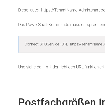
Diese lautet: https://TenantName-Admin.sharep
Das PowerShell-Kommando muss entsprechend 
Connect-SPOService -URL "https://TenantName-A
Und siehe da – mit der richtigen URL funktionier
Postfachgrößen i