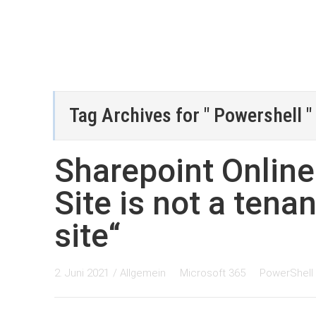
Tag Archives for " Powershell "
Sharepoint Online
Site is not a tena
site“
2. Juni 2021
/
Allgemein
Microsoft 365
PowerShell