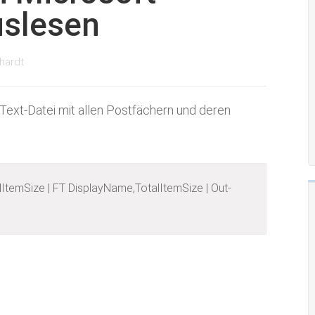
uslesen
hardt
Text-Datei mit allen Postfächern und deren
lItemSize | FT DisplayName,TotalItemSize | Out-