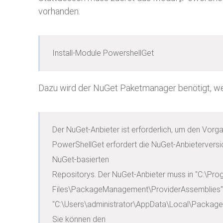
vorhanden.
Install-Module PowershellGet
Dazu wird der NuGet Paketmanager benötigt, welc
Der NuGet-Anbieter ist erforderlich, um den Vorga
PowerShellGet erfordert die NuGet-Anbieterversion
NuGet-basierten

Repositorys. Der NuGet-Anbieter muss in "C:\Pro
Files\PackageManagement\ProviderAssemblies" 
"C:\Users\administrator\AppData\Local\Package
Sie können den
