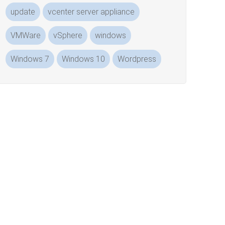
update
vcenter server appliance
VMWare
vSphere
windows
Windows 7
Windows 10
Wordpress