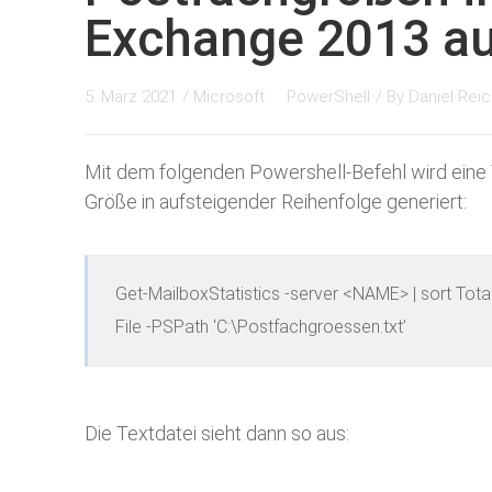
Exchange 2013 a
5. März 2021
/
Microsoft
PowerShell
/ By
Daniel Reic
Mit dem folgenden Powershell-Befehl wird eine 
Größe in aufsteigender Reihenfolge generiert:
Get-MailboxStatistics -server <NAME> | sort Tota
File -PSPath ‘C:\Postfachgroessen.txt’
Die Textdatei sieht dann so aus: