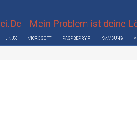
i.De - Mein Problem ist deine 
LINUX
MICROSOFT
RASPBERRY PI
SAMSUNG
V