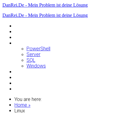
DanRei.De - Mein Problem ist deine Lösung
DanRei.De - Mein Problem ist deine Lösung
Allgemein
Apple
Linux
Microsoft
PowerShell
Server
SQL
Windows
Raspberry Pi
Samsung
VMWare
WordPress
You are here:
Home »
Linux