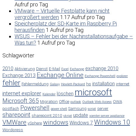
Aufruf pro Tag
VMware – Virtuelle Festplatte kann nicht
vergrößert werden
1.17 Aufruf pro Tag
Speicherplatz der SD-Karte im Raspberry Pi
herausfinden
1 Aufruf pro Tag
WSUS – Fehler bei der Nachinstallationsaufgabe –
Was tun?
1 Aufruf pro Tag
Schlagwörter
2010
exchange 2010
Aktivierung
Dienst
E-Mail
Excel
Exchange
Exchange Online
Exchange 2013
Exchange Powershell
explorer
fehler
installation
Fehlermeldung
hp
internet
Galaxy
Hewlett-Packard
microsoft
internet explorer
löschen
Kalender
Microsoft 365
Migration
Office
OWA
outlook
Outlook Web Access
Powershell
postfach
Samsung
server
power shell
script
sharepoint
update
sharepoint 2010
skript
vcenter server appliance
Windows 10
VMWare
windows
Windows 7
vSphere
Wordpress