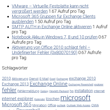
VMware – Virtuelle Festplatte kann nicht
vergrößert werden
1.67 Aufruf pro Tag
Microsoft 365 Gruppen für Exchange Clients
ausblenden
1.50 Aufruf pro Tag
SMTP AUTH in Exchange Online aktivieren
1 Aufruf
pro Tag
Notebook Akku in Windows 7, 8 und 10 prüfen
0.67
Aufrufe pro Tag
Aktivierung von Office 2010 schlägt fehl –
Undefinierter Fehler (0x80070190)
0.67 Aufrufe
pro Tag
Schlagwörter
2010
exchange 2010
Aktivierung
Dienst
E-Mail
Excel
Exchange
Exchange Online
Exchange 2013
Exchange Powershell
explorer
fehler
installation
Fehlermeldung
hp
internet
Galaxy
Hewlett-Packard
microsoft
internet explorer
löschen
Kalender
Microsoft 365
Migration
Office
OWA
outlook
Outlook Web Access