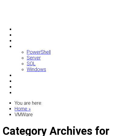
Allgemein
Apple
Linux
Microsoft
PowerShell
Server
SQL
Windows
Raspberry Pi
Samsung
VMWare
WordPress
You are here:
Home »
VMWare
Category Archives for