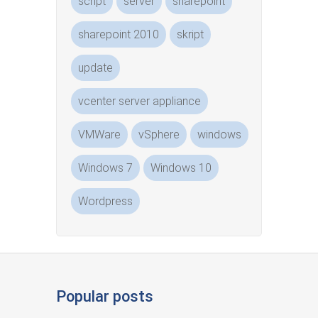
script
server
sharepoint
sharepoint 2010
skript
update
vcenter server appliance
VMWare
vSphere
windows
Windows 7
Windows 10
Wordpress
Popular posts