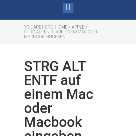
YOU ARE HERE:
HOME »
APPLE »
STRG ALT ENTF AUF EINEM MAC ODER
MACBOOK EINGEBEN
STRG ALT
ENTF auf
einem Mac
oder
Macbook