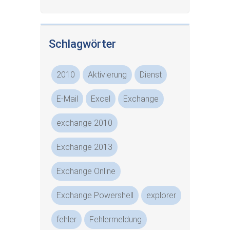
Schlagwörter
2010
Aktivierung
Dienst
E-Mail
Excel
Exchange
exchange 2010
Exchange 2013
Exchange Online
Exchange Powershell
explorer
fehler
Fehlermeldung