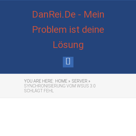
DanRei.De - Mein
Problem ist deine
Lösung
YOU ARE HERE:
HOME »
SERVER »
SYNCHRONISIERUNG VOM WSUS 3.0
SCHLÄGT FEHL