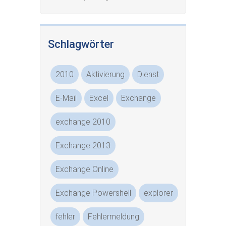
Schlagwörter
2010
Aktivierung
Dienst
E-Mail
Excel
Exchange
exchange 2010
Exchange 2013
Exchange Online
Exchange Powershell
explorer
fehler
Fehlermeldung