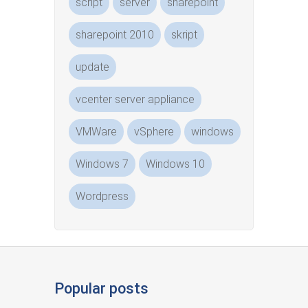
script
server
sharepoint
sharepoint 2010
skript
update
vcenter server appliance
VMWare
vSphere
windows
Windows 7
Windows 10
Wordpress
Popular posts