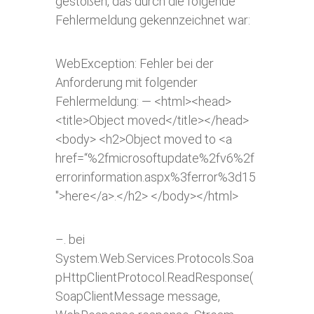
gestoßen, das durch die folgende
Fehlermeldung gekennzeichnet war:
WebException: Fehler bei der
Anforderung mit folgender
Fehlermeldung: — <html><head>
<title>Object moved</title></head>
<body> <h2>Object moved to <a
href=“%2fmicrosoftupdate%2fv6%2f
errorinformation.aspx%3ferror%3d15
″>here</a>.</h2> </body></html>
–. bei
System.Web.Services.Protocols.Soa
pHttpClientProtocol.ReadResponse(
SoapClientMessage message,