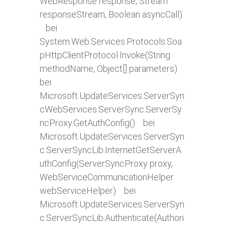
WebResponse response, Stream
responseStream, Boolean asyncCall)
bei
System.Web.Services.Protocols.Soa
pHttpClientProtocol.Invoke(String
methodName, Object[] parameters)
bei
Microsoft.UpdateServices.ServerSyn
cWebServices.ServerSync.ServerSy
ncProxy.GetAuthConfig() bei
Microsoft.UpdateServices.ServerSyn
c.ServerSyncLib.InternetGetServerA
uthConfig(ServerSyncProxy proxy,
WebServiceCommunicationHelper
webServiceHelper) bei
Microsoft.UpdateServices.ServerSyn
c.ServerSyncLib.Authenticate(Authori