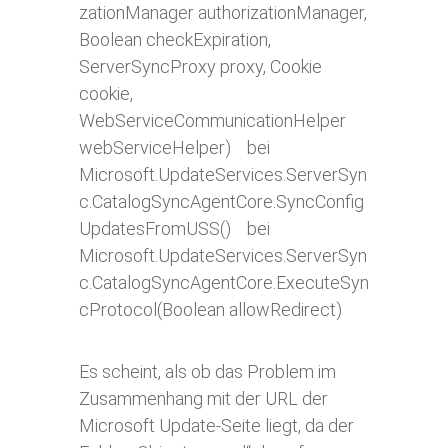
zationManager authorizationManager,
Boolean checkExpiration,
ServerSyncProxy proxy, Cookie
cookie,
WebServiceCommunicationHelper
webServiceHelper) bei
Microsoft.UpdateServices.ServerSyn
c.CatalogSyncAgentCore.SyncConfig
UpdatesFromUSS() bei
Microsoft.UpdateServices.ServerSyn
c.CatalogSyncAgentCore.ExecuteSyn
cProtocol(Boolean allowRedirect)
Es scheint, als ob das Problem im
Zusammenhang mit der URL der
Microsoft Update-Seite liegt, da der