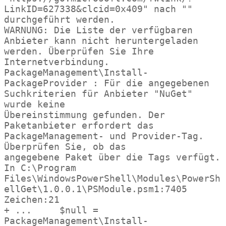
LinkID=627338&clcid=0x409" nach ""

durchgeführt werden.

WARNUNG: Die Liste der verfügbaren 
Anbieter kann nicht heruntergeladen 
werden. Überprüfen Sie Ihre 
Internetverbindung.

PackageManagement\Install-
PackageProvider : Für die angegebenen 
Suchkriterien für Anbieter "NuGet" 
wurde keine

Übereinstimmung gefunden. Der 
Paketanbieter erfordert das 
PackageManagement- und Provider-Tag. 
Überprüfen Sie, ob das

angegebene Paket über die Tags verfügt.

In C:\Program 
Files\WindowsPowerShell\Modules\PowerSh
ellGet\1.0.0.1\PSModule.psm1:7405 
Zeichen:21

+ ...     $null = 
PackageManagement\Install-