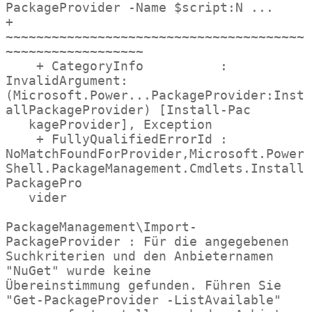
PackageProvider -Name $script:N ...

+                 
~~~~~~~~~~~~~~~~~~~~~~~~~~~~~~~~~~~~~~~
~~~~~~~~~~~~~~~~~~

    + CategoryInfo          : 
InvalidArgument: 
(Microsoft.Power...PackageProvider:Inst
allPackageProvider) [Install-Pac

   kageProvider], Exception

    + FullyQualifiedErrorId : 
NoMatchFoundForProvider,Microsoft.Power
Shell.PackageManagement.Cmdlets.Install
PackagePro

   vider

PackageManagement\Import-
PackageProvider : Für die angegebenen 
Suchkriterien und den Anbieternamen 
"NuGet" wurde keine

Übereinstimmung gefunden. Führen Sie 
"Get-PackageProvider -ListAvailable" 