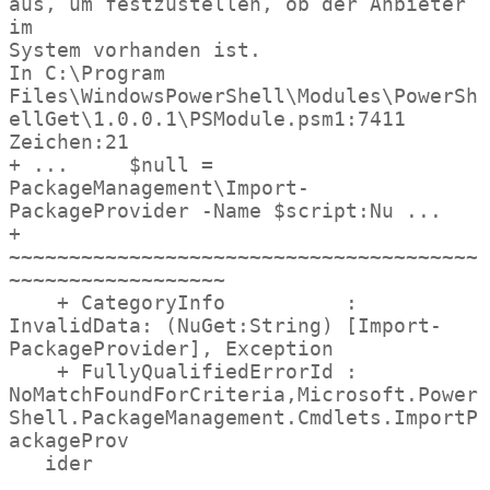
aus, um festzustellen, ob der Anbieter 
im

System vorhanden ist.

In C:\Program 
Files\WindowsPowerShell\Modules\PowerSh
ellGet\1.0.0.1\PSModule.psm1:7411 
Zeichen:21

+ ...     $null = 
PackageManagement\Import-
PackageProvider -Name $script:Nu ...

+                 
~~~~~~~~~~~~~~~~~~~~~~~~~~~~~~~~~~~~~~~
~~~~~~~~~~~~~~~~~~

    + CategoryInfo          : 
InvalidData: (NuGet:String) [Import-
PackageProvider], Exception

    + FullyQualifiedErrorId : 
NoMatchFoundForCriteria,Microsoft.Power
Shell.PackageManagement.Cmdlets.ImportP
ackageProv
