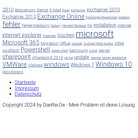
2010
exchange 2010
Aktivierung
Dienst
E-Mail
Excel
Exchange
Exchange Online
Exchange 2013
Exchange Powershell
explorer
fehler
installation
Fehlermeldung
hp
internet
Galaxy
Hewlett-Packard
microsoft
internet explorer
löschen
Kalender
Microsoft 365
Migration
Office
OWA
outlook
Outlook Web Access
Powershell
postfach
Samsung
server
power shell
script
sharepoint
update
sharepoint 2010
skript
vcenter server appliance
Windows 10
VMWare
windows
Windows 7
vSphere
Wordpress
Startseite
Impressum
Datenschutz
Copyright 2024 by DanRei.De - Mein Problem ist deine Lösung.