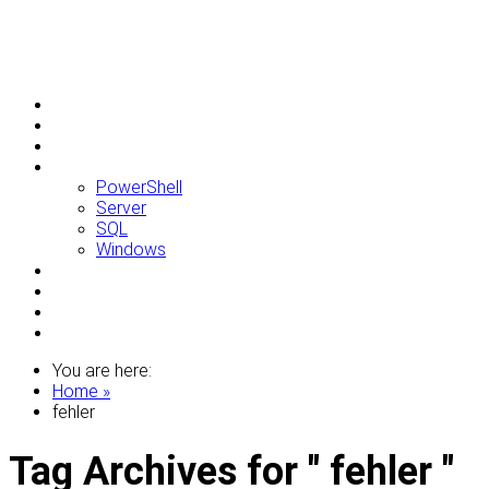
Allgemein
Apple
Linux
Microsoft
PowerShell
Server
SQL
Windows
Raspberry Pi
Samsung
VMWare
WordPress
You are here:
Home »
fehler
Tag Archives for " fehler "