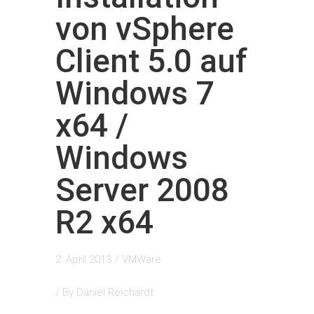
von vSphere
Client 5.0 auf
Windows 7
x64 /
Windows
Server 2008
R2 x64
2. April 2013
/
VMWare
/ By
Daniel Reichardt