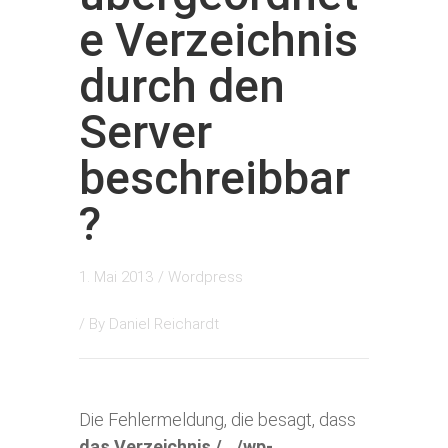
e Verzeichnis
durch den
Server
beschreibbar
?
1. Mai 2013
/
Wordpress
/ By
Daniel Reichardt
Die Fehlermeldung, die besagt, dass
das Verzeichnis /…/wp-