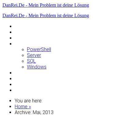
DanRei.De - Mein Problem ist deine Lösung
DanRei.De - Mein Problem ist deine Lösung
Allgemein
Apple
Linux
Microsoft
PowerShell
Server
SQL
Windows
Raspberry Pi
Samsung
VMWare
WordPress
You are here:
Home »
Archive: Mai, 2013