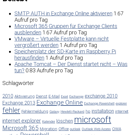
SMTP AUTH in Exchange Online aktivieren
1.67
Aufruf pro Tag
Microsoft 365 Gruppen für Exchange Clients
ausblenden
1.67 Aufruf pro Tag
VMware – Virtuelle Festplatte kann nicht
vergrößert werden
1 Aufruf pro Tag
Speicherplatz der SD-Karte im Raspberry Pi
herausfinden
1 Aufruf pro Tag
Apache Tomcat – Der Dienst startet nicht – Was
tun?
0.83 Aufrufe pro Tag
Schlagwörter
2010
exchange 2010
Aktivierung
Dienst
E-Mail
Excel
Exchange
Exchange Online
Exchange 2013
Exchange Powershell
explorer
fehler
installation
Fehlermeldung
hp
internet
Galaxy
Hewlett-Packard
microsoft
internet explorer
löschen
Kalender
Microsoft 365
Migration
Office
OWA
outlook
Outlook Web Access