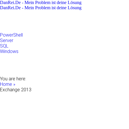
DanRei.De - Mein Problem ist deine Lösung
DanRei.De - Mein Problem ist deine Lösung
Allgemein
Apple
Linux
Microsoft
PowerShell
Server
SQL
Windows
Raspberry Pi
Samsung
VMWare
WordPress
You are here:
Home »
Exchange 2013