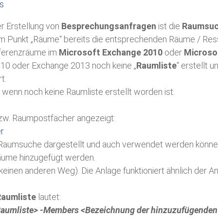
s
r Erstellung von
Besprechungsanfragen
ist die
Raumsu
 dem Punkt „Räume“ bereits die entsprechenden Räume / Re
nferenzräume im
Microsoft Exchange 2010
oder
Microso
010 oder Exchange 2013 noch keine „
Raumliste
“ erstellt 
t.
 wenn noch keine Raumliste erstellt worden ist:
zw. Raumpostfächer angezeigt:
aumsuche dargestellt und auch verwendet werden können, w
 Räume hinzugefügt werden.
keinen anderen Weg). Die Anlage funktioniert ähnlich der An
Raumliste
lautet:
Raumliste> -Members <Bezeichnung der hinzuzufügende