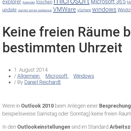
microsoft
Microsoft 365
explorer
löschen
Mi
Kalender
VMWare
windows
update
Windo
vSphere
vcenter server appliance
Keine freien Räume b
bestimmten Uhrzeit
1. August 2014
/
Allgemein
Microsoft
Windows
/ By
Daniel Reichardt
Wenn in
Outlook 2010
beim Anlegen einer
Besprechung
beispielsweise Samstag oder Sonntag) keine freien Räum
In den
Outlookeinstellungen
sind im Standard
Arbeitsz