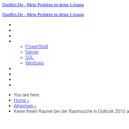
DanRei.De - Mein Problem ist deine Lösung
DanRei.De - Mein Problem ist deine Lösung
Allgemein
Apple
Linux
Microsoft
PowerShell
Server
SQL
Windows
Raspberry Pi
Samsung
VMWare
WordPress
You are here:
Home »
Allgemein »
Keine freien Räume bei der Raumsuche in Outlook 2010 a