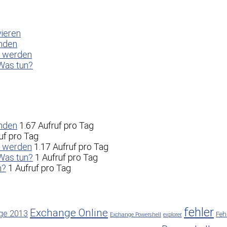
vieren
enden
t werden
Was tun?
enden
1.67 Aufruf pro Tag
uf pro Tag
t werden
1.17 Aufruf pro Tag
Was tun?
1 Aufruf pro Tag
n?
1 Aufruf pro Tag
fehler
Exchange Online
ge 2013
Feh
Exchange Powershell
explorer