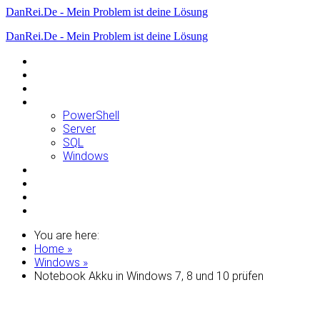
DanRei.De - Mein Problem ist deine Lösung
DanRei.De - Mein Problem ist deine Lösung
Allgemein
Apple
Linux
Microsoft
PowerShell
Server
SQL
Windows
Raspberry Pi
Samsung
VMWare
WordPress
You are here:
Home »
Windows »
Notebook Akku in Windows 7, 8 und 10 prüfen