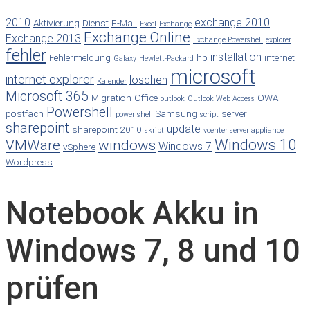
2010
exchange 2010
Aktivierung
Dienst
E-Mail
Excel
Exchange
Exchange Online
Exchange 2013
Exchange Powershell
explorer
fehler
installation
Fehlermeldung
hp
internet
Galaxy
Hewlett-Packard
microsoft
internet explorer
löschen
Kalender
Microsoft 365
Migration
Office
OWA
outlook
Outlook Web Access
Powershell
postfach
Samsung
server
power shell
script
sharepoint
update
sharepoint 2010
skript
vcenter server appliance
Windows 10
VMWare
windows
Windows 7
vSphere
Wordpress
Notebook Akku in
Windows 7, 8 und 10
prüfen