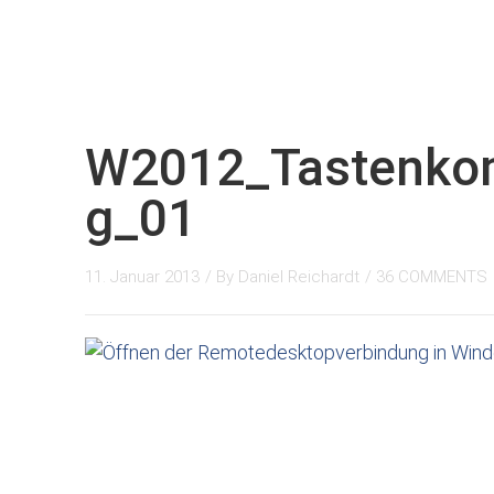
W2012_Tastenko
g_01
11. Januar 2013
/ By
Daniel Reichardt
/
36 COMMENTS