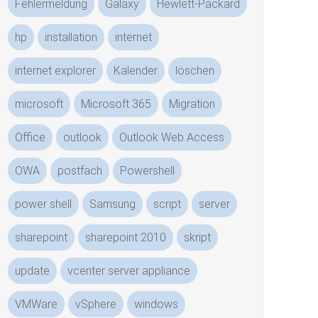
Fehlermeldung
Galaxy
Hewlett-Packard
hp
installation
internet
internet explorer
Kalender
löschen
microsoft
Microsoft 365
Migration
Office
outlook
Outlook Web Access
OWA
postfach
Powershell
power shell
Samsung
script
server
sharepoint
sharepoint 2010
skript
update
vcenter server appliance
VMWare
vSphere
windows