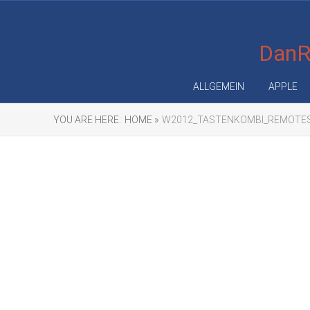
DanRe
ALLGEMEIN
APPLE
YOU ARE HERE:
HOME »
W2012_TASTENKOMBI_REMOTES