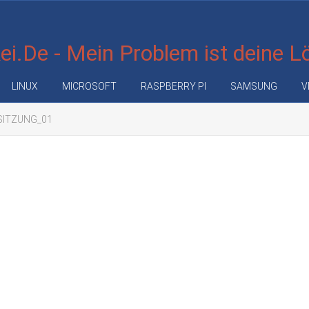
i.De - Mein Problem ist deine 
LINUX
MICROSOFT
RASPBERRY PI
SAMSUNG
V
ITZUNG_01