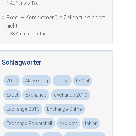
1 Aufruf pro Tag
Excel – Kontextmenü in Zellen funktioniert
nicht
0.83 Aufrufe pro Tag
Schlagwörter
2010
Aktivierung
Dienst
E-Mail
Excel
Exchange
exchange 2010
Exchange 2013
Exchange Online
Exchange Powershell
explorer
fehler