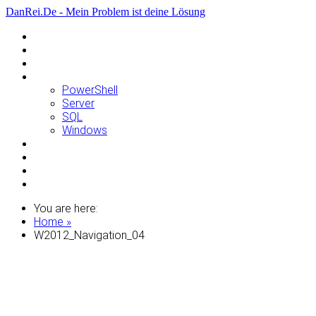
DanRei.De - Mein Problem ist deine Lösung
Allgemein
Apple
Linux
Microsoft
PowerShell
Server
SQL
Windows
Raspberry Pi
Samsung
VMWare
WordPress
You are here:
Home »
W2012_Navigation_04