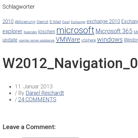
Schlagwörter
2010
exchange 2010
Exchan
Aktivierung
Dienst
E-Mail
Excel
Exchange
microsoft
Microsoft 365
explorer
löschen
Mi
Kalender
VMWare
windows
update
Windo
vSphere
vcenter server appliance
W2012_Navigation_
11. Januar 2013
/ By
Daniel Reichardt
/
24 COMMENTS
Leave a Comment: