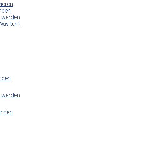
vieren
enden
t werden
Was tun?
enden
t werden
inden