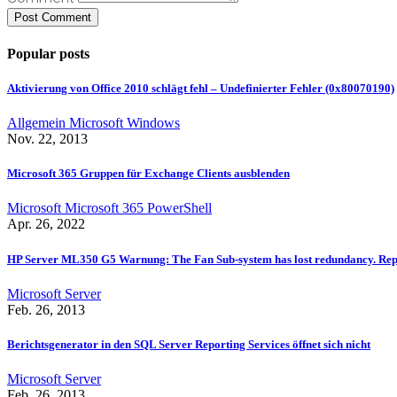
Popular posts
Aktivierung von Office 2010 schlägt fehl – Undefinierter Fehler (0x80070190)
Allgemein
Microsoft
Windows
Nov. 22, 2013
Microsoft 365 Gruppen für Exchange Clients ausblenden
Microsoft
Microsoft 365
PowerShell
Apr. 26, 2022
HP Server ML350 G5 Warnung: The Fan Sub-system has lost redundancy. Repla
Microsoft
Server
Feb. 26, 2013
Berichtsgenerator in den SQL Server Reporting Services öffnet sich nicht
Microsoft
Server
Feb. 26, 2013