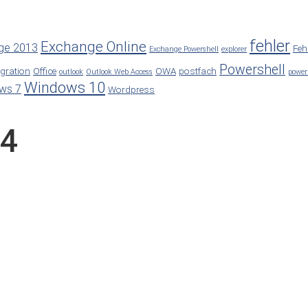
fehler
Exchange Online
ge 2013
Feh
Exchange Powershell
explorer
Powershell
gration
Office
OWA
postfach
outlook
Outlook Web Access
power
Windows 10
ws 7
Wordpress
04