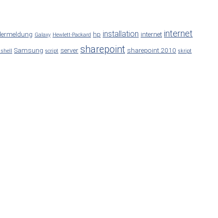
internet
installation
lermeldung
hp
internet
Galaxy
Hewlett-Packard
sharepoint
Samsung
server
sharepoint 2010
 shell
script
skript