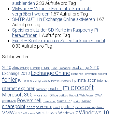
ausblenden
2.33 Aufrufe pro Tag
VMware – Virtuelle Festplatte kann nicht
vergrößert werden
1.67 Aufruf pro Tag
SMTP AUTH in Exchange Online aktivieren
1.67
Aufruf pro Tag
Speicherplatz der SD-Karte im Raspberry Pi
herausfinden
1 Aufruf pro Tag
Excel – Kontextmenü in Zellen funktioniert nicht
0.83 Aufrufe pro Tag
Schlagwörter
2010
exchange 2010
Aktivierung
Dienst
E-Mail
Excel
Exchange
Exchange Online
Exchange 2013
Exchange Powershell
explorer
fehler
installation
Fehlermeldung
hp
internet
Galaxy
Hewlett-Packard
microsoft
internet explorer
löschen
Kalender
Microsoft 365
Migration
Office
OWA
outlook
Outlook Web Access
Powershell
postfach
Samsung
server
power shell
script
sharepoint
update
sharepoint 2010
skript
vcenter server appliance
Windows 10
VMWare
windows
Windows 7
vSphere