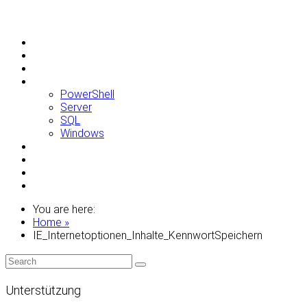
Allgemein
Apple
Linux
Microsoft
PowerShell
Server
SQL
Windows
Raspberry Pi
Samsung
VMWare
WordPress
You are here:
Home »
IE_Internetoptionen_Inhalte_KennwortSpeichern
Unterstützung