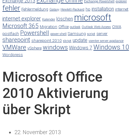
Exchange Online
Exchange 2013
Exchange Powershell
explorer
fehler
installation
Fehlermeldung
hp
internet
Galaxy
Hewlett-Packard
microsoft
internet explorer
löschen
Kalender
Microsoft 365
Migration
Office
OWA
outlook
Outlook Web Access
Powershell
postfach
Samsung
server
power shell
script
sharepoint
update
sharepoint 2010
skript
vcenter server appliance
Windows 10
VMWare
windows
Windows 7
vSphere
Wordpress
Microsoft Office
2010 Aktivierung
über Skript
22. November 2013