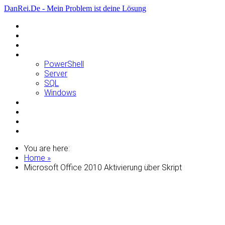
DanRei.De - Mein Problem ist deine Lösung
Allgemein
Apple
Linux
Microsoft
PowerShell
Server
SQL
Windows
Raspberry Pi
Samsung
VMWare
WordPress
You are here:
Home »
Microsoft Office 2010 Aktivierung über Skript