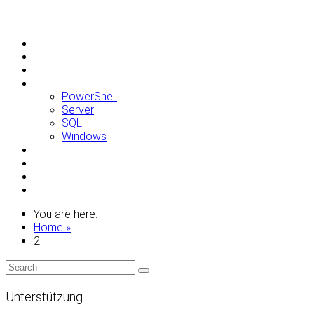
Allgemein
Apple
Linux
Microsoft
PowerShell
Server
SQL
Windows
Raspberry Pi
Samsung
VMWare
WordPress
You are here:
Home »
2
Unterstützung