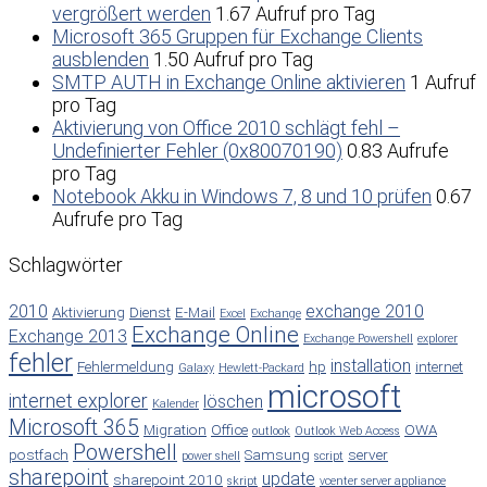
vergrößert werden
1.67 Aufruf pro Tag
Microsoft 365 Gruppen für Exchange Clients
ausblenden
1.50 Aufruf pro Tag
SMTP AUTH in Exchange Online aktivieren
1 Aufruf
pro Tag
Aktivierung von Office 2010 schlägt fehl –
Undefinierter Fehler (0x80070190)
0.83 Aufrufe
pro Tag
Notebook Akku in Windows 7, 8 und 10 prüfen
0.67
Aufrufe pro Tag
Schlagwörter
2010
exchange 2010
Aktivierung
Dienst
E-Mail
Excel
Exchange
Exchange Online
Exchange 2013
Exchange Powershell
explorer
fehler
installation
Fehlermeldung
hp
internet
Galaxy
Hewlett-Packard
microsoft
internet explorer
löschen
Kalender
Microsoft 365
Migration
Office
OWA
outlook
Outlook Web Access
Powershell
postfach
Samsung
server
power shell
script
sharepoint
update
sharepoint 2010
skript
vcenter server appliance