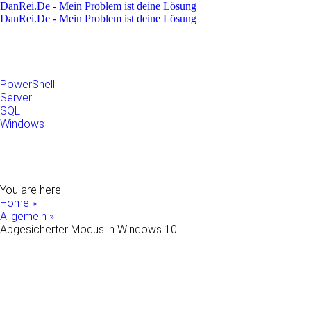
DanRei.De - Mein Problem ist deine Lösung
DanRei.De - Mein Problem ist deine Lösung
Allgemein
Apple
Linux
Microsoft
PowerShell
Server
SQL
Windows
Raspberry Pi
Samsung
VMWare
WordPress
You are here:
Home »
Allgemein »
Abgesicherter Modus in Windows 10