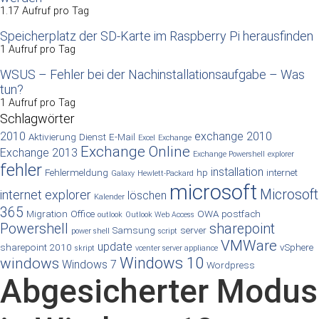
1.17 Aufruf pro Tag
Speicherplatz der SD-Karte im Raspberry Pi herausfinden
1 Aufruf pro Tag
WSUS – Fehler bei der Nachinstallationsaufgabe – Was
tun?
1 Aufruf pro Tag
Schlagwörter
2010
exchange 2010
Aktivierung
Dienst
E-Mail
Excel
Exchange
Exchange Online
Exchange 2013
Exchange Powershell
explorer
fehler
installation
Fehlermeldung
hp
internet
Galaxy
Hewlett-Packard
microsoft
Microsoft
internet explorer
löschen
Kalender
365
Migration
Office
OWA
postfach
outlook
Outlook Web Access
Powershell
sharepoint
Samsung
server
power shell
script
VMWare
update
sharepoint 2010
vSphere
skript
vcenter server appliance
Windows 10
windows
Windows 7
Wordpress
Abgesicherter Modus