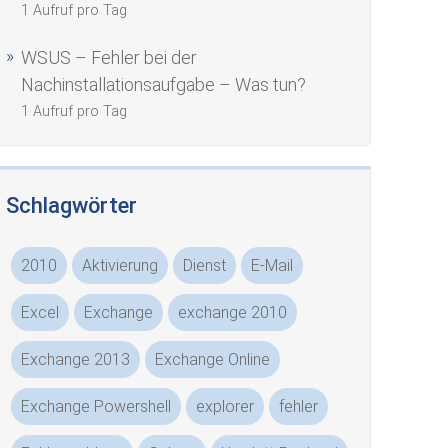
1 Aufruf pro Tag
WSUS – Fehler bei der
Nachinstallationsaufgabe – Was tun?
1 Aufruf pro Tag
Schlagwörter
2010
Aktivierung
Dienst
E-Mail
Excel
Exchange
exchange 2010
Exchange 2013
Exchange Online
Exchange Powershell
explorer
fehler