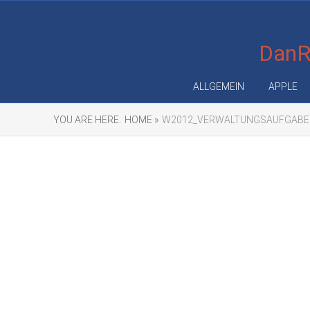
DanRe
ALLGEMEIN
APPLE
YOU ARE HERE:
HOME »
W2012_VERWALTUNGSAUFGABE