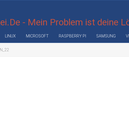
i.De - Mein Problem ist deine 
LINUX
MICROSOFT
RASPBERRY PI
SAMSUNG
V
N_22