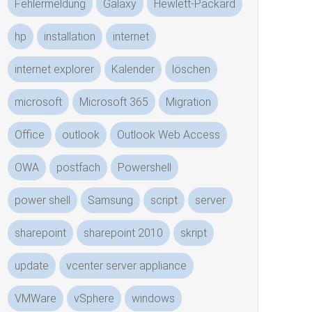
Fehlermeldung
Galaxy
Hewlett-Packard
hp
installation
internet
internet explorer
Kalender
löschen
microsoft
Microsoft 365
Migration
Office
outlook
Outlook Web Access
OWA
postfach
Powershell
power shell
Samsung
script
server
sharepoint
sharepoint 2010
skript
update
vcenter server appliance
VMWare
vSphere
windows