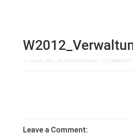
W2012_Verwaltu
11. Januar 2013
/ By
Daniel Reichardt
/
27 COMMENTS
Leave a Comment: