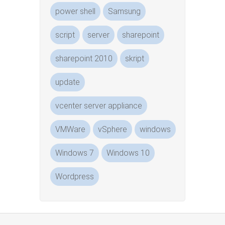
power shell
Samsung
script
server
sharepoint
sharepoint 2010
skript
update
vcenter server appliance
VMWare
vSphere
windows
Windows 7
Windows 10
Wordpress