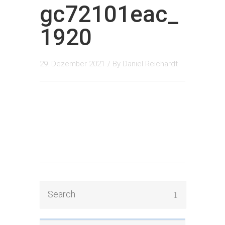
gc72101eac_
1920
29. Dezember 2021
/ By
Daniel Reichardt