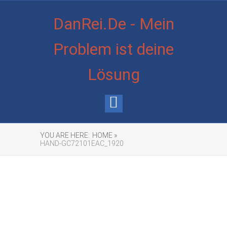
DanRei.De - Mein
Problem ist deine
Lösung
YOU ARE HERE:
HOME »
HAND-GC72101EAC_1920