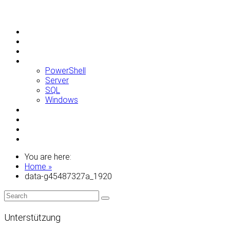
Allgemein
Apple
Linux
Microsoft
PowerShell
Server
SQL
Windows
Raspberry Pi
Samsung
VMWare
WordPress
You are here:
Home »
data-g45487327a_1920
Unterstützung