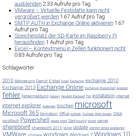
ausblenden
2.33 Aufrufe pro Tag
VMware – Virtuelle Festplatte kann nicht
vergrößert werden
1.67 Aufruf pro Tag
SMTP AUTH in Exchange Online aktivieren
1.67
Aufruf pro Tag
Speicherplatz der SD-Karte im Raspberry Pi
herausfinden
1 Aufruf pro Tag
Excel – Kontextmenü in Zellen funktioniert nicht
0.83 Aufrufe pro Tag
Schlagwörter
2010
exchange 2010
Aktivierung
Dienst
E-Mail
Excel
Exchange
Exchange Online
Exchange 2013
Exchange Powershell
explorer
fehler
installation
Fehlermeldung
hp
internet
Galaxy
Hewlett-Packard
microsoft
internet explorer
löschen
Kalender
Microsoft 365
Migration
Office
OWA
outlook
Outlook Web Access
Powershell
postfach
Samsung
server
power shell
script
sharepoint
update
sharepoint 2010
skript
vcenter server appliance
Windows 10
VMWare
windows
Windows 7
vSphere