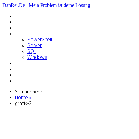
DanRei.De - Mein Problem ist deine Lösung
Allgemein
Apple
Linux
Microsoft
PowerShell
Server
SQL
Windows
Raspberry Pi
Samsung
VMWare
WordPress
You are here:
Home »
grafik-2