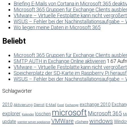
Briefing E-Mails von Cortana in Microsoft 365 deakti
Microsoft 365 Gruppen für Exchange Clients ausbl
VMware – Virtuelle Festplatte kann nicht vergrößer
WSUS – Fehler bei der Nachinstallationsaufgabe – 
Wo liegen meine Daten in Microsoft 365
Beliebt
Microsoft 365 Gruppen für Exchange Clients ausbl
SMTP AUTH in Exchange Online aktivieren
1.67 Aufr
VMware – Virtuelle Festplatte kann nicht vergrößer
Speicherplatz der SD-Karte im Raspberry Pi herausf
WSUS – Fehler bei der Nachinstallationsaufgabe – 
Schlagwörter
2010
exchange 2010
Exchan
Aktivierung
Dienst
E-Mail
Excel
Exchange
microsoft
Microsoft 365
explorer
löschen
Mi
Kalender
VMWare
windows
update
Windo
vSphere
vcenter server appliance