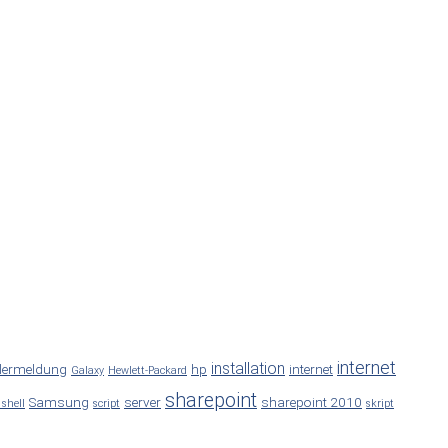
internet
installation
lermeldung
hp
internet
Galaxy
Hewlett-Packard
sharepoint
Samsung
server
sharepoint 2010
 shell
script
skript