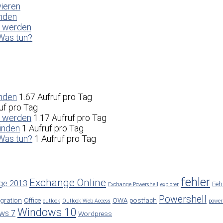
vieren
enden
t werden
Was tun?
enden
1.67 Aufruf pro Tag
uf pro Tag
t werden
1.17 Aufruf pro Tag
inden
1 Aufruf pro Tag
Was tun?
1 Aufruf pro Tag
fehler
Exchange Online
ge 2013
Feh
Exchange Powershell
explorer
Powershell
gration
Office
OWA
postfach
outlook
Outlook Web Access
power
Windows 10
ws 7
Wordpress