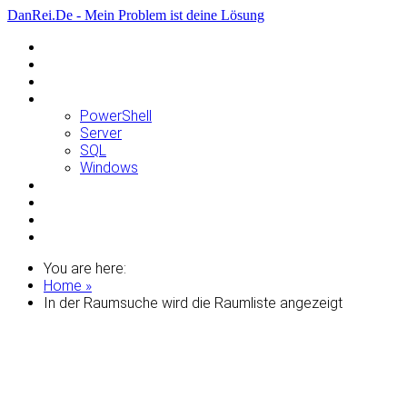
DanRei.De - Mein Problem ist deine Lösung
Allgemein
Apple
Linux
Microsoft
PowerShell
Server
SQL
Windows
Raspberry Pi
Samsung
VMWare
WordPress
You are here:
Home »
In der Raumsuche wird die Raumliste angezeigt