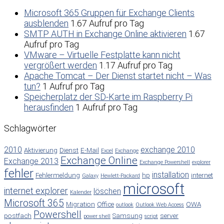
Microsoft 365 Gruppen für Exchange Clients
ausblenden
1.67 Aufruf pro Tag
SMTP AUTH in Exchange Online aktivieren
1.67
Aufruf pro Tag
VMware – Virtuelle Festplatte kann nicht
vergrößert werden
1.17 Aufruf pro Tag
Apache Tomcat – Der Dienst startet nicht – Was
tun?
1 Aufruf pro Tag
Speicherplatz der SD-Karte im Raspberry Pi
herausfinden
1 Aufruf pro Tag
Schlagwörter
2010
exchange 2010
Aktivierung
Dienst
E-Mail
Excel
Exchange
Exchange Online
Exchange 2013
Exchange Powershell
explorer
fehler
installation
Fehlermeldung
hp
internet
Galaxy
Hewlett-Packard
microsoft
internet explorer
löschen
Kalender
Microsoft 365
Migration
Office
OWA
outlook
Outlook Web Access
Powershell
postfach
Samsung
server
power shell
script