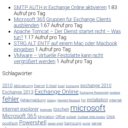
SMTP AUTH in Exchange Online aktivieren
1.83
Aufruf pro Tag
Microsoft 365 Gruppen für Exchange Clients
ausblenden
1.67 Aufruf pro Tag
Apache Tomcat – Der Dienst startet nicht – Was
tun?
1.17 Aufruf pro Tag
STRG ALT ENTF auf einem Mac oder Macbook
eingeben
1 Aufruf pro Tag
VMware – Virtuelle Festplatte kann nicht
vergrößert werden
1 Aufruf pro Tag
Schlagwörter
2010
exchange 2010
Aktivierung
Dienst
E-Mail
Excel
Exchange
Exchange Online
Exchange 2013
Exchange Powershell
explorer
fehler
installation
Fehlermeldung
hp
internet
Galaxy
Hewlett-Packard
microsoft
internet explorer
löschen
Kalender
Microsoft 365
Migration
Office
OWA
outlook
Outlook Web Access
Powershell
postfach
Samsung
server
power shell
script