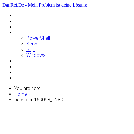
DanRei.De - Mein Problem ist deine Lösung
Allgemein
Apple
Linux
Microsoft
PowerShell
Server
SQL
Windows
Raspberry Pi
Samsung
VMWare
WordPress
You are here:
Home »
calendar-159098_1280