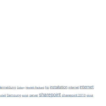
internet
installation
lermeldung
hp
internet
Galaxy
Hewlett-Packard
sharepoint
Samsung
server
sharepoint 2010
 shell
script
skript