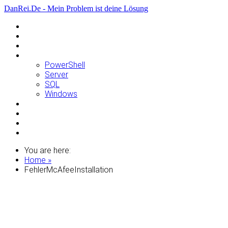
DanRei.De - Mein Problem ist deine Lösung
Allgemein
Apple
Linux
Microsoft
PowerShell
Server
SQL
Windows
Raspberry Pi
Samsung
VMWare
WordPress
You are here:
Home »
FehlerMcAfeeInstallation