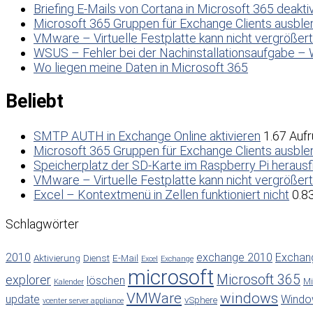
Briefing E-Mails von Cortana in Microsoft 365 deakti
Microsoft 365 Gruppen für Exchange Clients ausbl
VMware – Virtuelle Festplatte kann nicht vergrößer
WSUS – Fehler bei der Nachinstallationsaufgabe – 
Wo liegen meine Daten in Microsoft 365
Beliebt
SMTP AUTH in Exchange Online aktivieren
1.67 Aufr
Microsoft 365 Gruppen für Exchange Clients ausbl
Speicherplatz der SD-Karte im Raspberry Pi herausf
VMware – Virtuelle Festplatte kann nicht vergrößer
Excel – Kontextmenü in Zellen funktioniert nicht
0.8
Schlagwörter
2010
exchange 2010
Exchan
Aktivierung
Dienst
E-Mail
Excel
Exchange
microsoft
Microsoft 365
explorer
löschen
Mi
Kalender
VMWare
windows
update
Windo
vSphere
vcenter server appliance