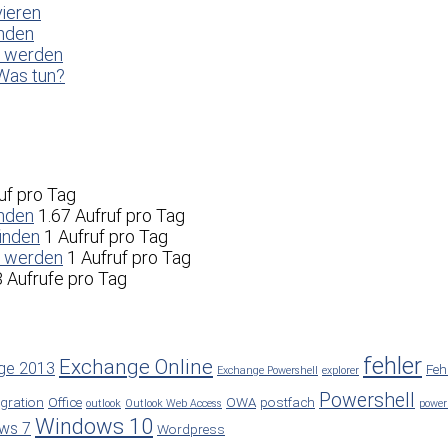
vieren
enden
t werden
Was tun?
uf pro Tag
enden
1.67 Aufruf pro Tag
inden
1 Aufruf pro Tag
t werden
1 Aufruf pro Tag
3 Aufrufe pro Tag
fehler
Exchange Online
ge 2013
Feh
Exchange Powershell
explorer
Powershell
gration
Office
OWA
postfach
outlook
Outlook Web Access
power
Windows 10
ws 7
Wordpress