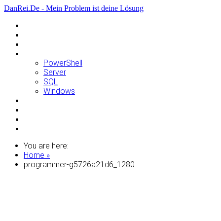
DanRei.De - Mein Problem ist deine Lösung
Allgemein
Apple
Linux
Microsoft
PowerShell
Server
SQL
Windows
Raspberry Pi
Samsung
VMWare
WordPress
You are here:
Home »
programmer-g5726a21d6_1280