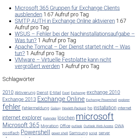
Microsoft 365 Gruppen für Exchange Clients
ausblenden
1.67 Aufruf pro Tag
SMTP AUTH in Exchange Online aktivieren
1.67
Aufruf pro Tag
WSUS – Fehler bei der Nachinstallationsaufgabe –
Was tun?
1 Aufruf pro Tag
Apache Tomcat – Der Dienst startet nicht – Was
tun?
1 Aufruf pro Tag
VMware – Virtuelle Festplatte kann nicht
vergrößert werden
1 Aufruf pro Tag
Schlagwörter
2010
exchange 2010
Aktivierung
Dienst
E-Mail
Excel
Exchange
Exchange Online
Exchange 2013
Exchange Powershell
explorer
fehler
installation
Fehlermeldung
hp
internet
Galaxy
Hewlett-Packard
microsoft
internet explorer
löschen
Kalender
Microsoft 365
Migration
Office
OWA
outlook
Outlook Web Access
Powershell
postfach
Samsung
server
power shell
script