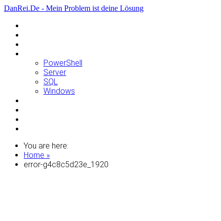
DanRei.De - Mein Problem ist deine Lösung
Allgemein
Apple
Linux
Microsoft
PowerShell
Server
SQL
Windows
Raspberry Pi
Samsung
VMWare
WordPress
You are here:
Home »
error-g4c8c5d23e_1920