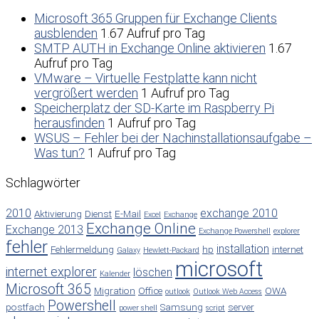
Microsoft 365 Gruppen für Exchange Clients
ausblenden
1.67 Aufruf pro Tag
SMTP AUTH in Exchange Online aktivieren
1.67
Aufruf pro Tag
VMware – Virtuelle Festplatte kann nicht
vergrößert werden
1 Aufruf pro Tag
Speicherplatz der SD-Karte im Raspberry Pi
herausfinden
1 Aufruf pro Tag
WSUS – Fehler bei der Nachinstallationsaufgabe –
Was tun?
1 Aufruf pro Tag
Schlagwörter
2010
exchange 2010
Aktivierung
Dienst
E-Mail
Excel
Exchange
Exchange Online
Exchange 2013
Exchange Powershell
explorer
fehler
installation
Fehlermeldung
hp
internet
Galaxy
Hewlett-Packard
microsoft
internet explorer
löschen
Kalender
Microsoft 365
Migration
Office
OWA
outlook
Outlook Web Access
Powershell
postfach
Samsung
server
power shell
script