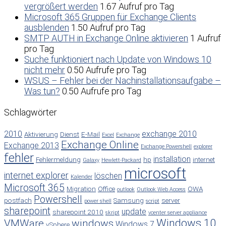
vergrößert werden
1.67 Aufruf pro Tag
Microsoft 365 Gruppen für Exchange Clients
ausblenden
1.50 Aufruf pro Tag
SMTP AUTH in Exchange Online aktivieren
1 Aufruf
pro Tag
Suche funktioniert nach Update von Windows 10
nicht mehr
0.50 Aufrufe pro Tag
WSUS – Fehler bei der Nachinstallationsaufgabe –
Was tun?
0.50 Aufrufe pro Tag
Schlagwörter
2010
exchange 2010
Aktivierung
Dienst
E-Mail
Excel
Exchange
Exchange Online
Exchange 2013
Exchange Powershell
explorer
fehler
installation
Fehlermeldung
hp
internet
Galaxy
Hewlett-Packard
microsoft
internet explorer
löschen
Kalender
Microsoft 365
Migration
Office
OWA
outlook
Outlook Web Access
Powershell
postfach
Samsung
server
power shell
script
sharepoint
update
sharepoint 2010
skript
vcenter server appliance
Windows 10
VMWare
windows
Windows 7
vSphere