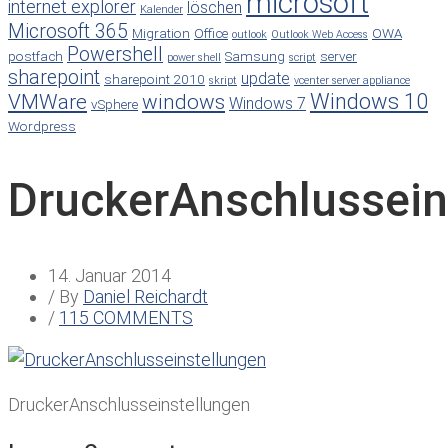
microsoft
internet explorer
löschen
Kalender
Microsoft 365
Migration
Office
OWA
outlook
Outlook Web Access
Powershell
postfach
Samsung
server
power shell
script
sharepoint
update
sharepoint 2010
skript
vcenter server appliance
Windows 10
VMWare
windows
Windows 7
vSphere
Wordpress
DruckerAnschlussein
14. Januar 2014
/ By
Daniel Reichardt
/
115 COMMENTS
DruckerAnschlusseinstellungen