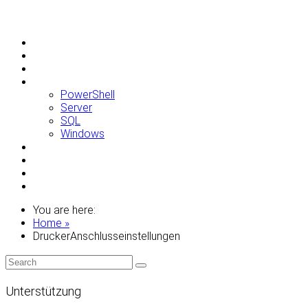
Allgemein
Apple
Linux
Microsoft
PowerShell
Server
SQL
Windows
Raspberry Pi
Samsung
VMWare
WordPress
You are here:
Home »
DruckerAnschlusseinstellungen
Unterstützung