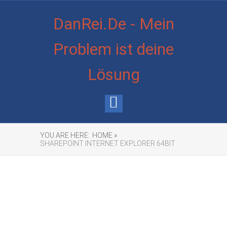
DanRei.De - Mein
Problem ist deine
Lösung
YOU ARE HERE:
HOME »
SHAREPOINT INTERNET EXPLORER 64BIT