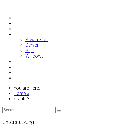
Allgemein
Apple
Linux
Microsoft
PowerShell
Server
SQL
Windows
Raspberry Pi
Samsung
VMWare
WordPress
You are here:
Home »
grafik-3
Unterstützung