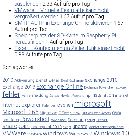
ausblenden
2.33 Aufrufe pro Tag
VMware – Virtuelle Festplatte kann nicht
vergrößert werden
1.67 Aufruf pro Tag
SMTP AUTH in Exchange Online aktivieren
1.67
Aufruf pro Tag
Speicherplatz der SD-Karte im Raspberry Pi
herausfinden
1 Aufruf pro Tag
Excel – Kontextmenü in Zellen funktioniert nicht
0.83 Aufrufe pro Tag
Schlagwörter
2010
exchange 2010
Aktivierung
Dienst
E-Mail
Excel
Exchange
Exchange Online
Exchange 2013
Exchange Powershell
explorer
fehler
installation
Fehlermeldung
hp
internet
Galaxy
Hewlett-Packard
microsoft
internet explorer
löschen
Kalender
Microsoft 365
Migration
Office
OWA
outlook
Outlook Web Access
Powershell
postfach
Samsung
server
power shell
script
sharepoint
update
sharepoint 2010
skript
vcenter server appliance
Windows 10
VMWare
windows
Windows 7
vSphere