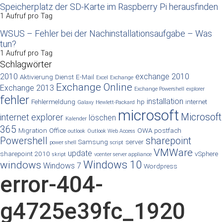
Speicherplatz der SD-Karte im Raspberry Pi herausfinden
1 Aufruf pro Tag
WSUS – Fehler bei der Nachinstallationsaufgabe – Was
tun?
1 Aufruf pro Tag
Schlagwörter
2010
exchange 2010
Aktivierung
Dienst
E-Mail
Excel
Exchange
Exchange Online
Exchange 2013
Exchange Powershell
explorer
fehler
installation
Fehlermeldung
hp
internet
Galaxy
Hewlett-Packard
microsoft
Microsoft
internet explorer
löschen
Kalender
365
Migration
Office
OWA
postfach
outlook
Outlook Web Access
Powershell
sharepoint
Samsung
server
power shell
script
VMWare
update
sharepoint 2010
vSphere
skript
vcenter server appliance
Windows 10
windows
Windows 7
Wordpress
error-404-
g4725e39fc_1920