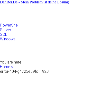
DanRei.De - Mein Problem ist deine Lösung
Allgemein
Apple
Linux
Microsoft
PowerShell
Server
SQL
Windows
Raspberry Pi
Samsung
VMWare
WordPress
You are here:
Home »
error-404-g4725e39fc_1920