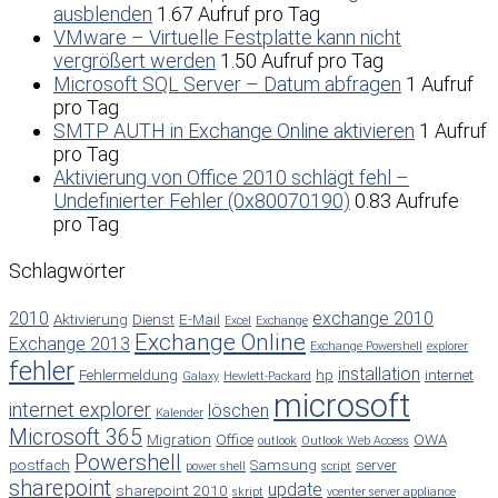
ausblenden
1.67 Aufruf pro Tag
VMware – Virtuelle Festplatte kann nicht
vergrößert werden
1.50 Aufruf pro Tag
Microsoft SQL Server – Datum abfragen
1 Aufruf
pro Tag
SMTP AUTH in Exchange Online aktivieren
1 Aufruf
pro Tag
Aktivierung von Office 2010 schlägt fehl –
Undefinierter Fehler (0x80070190)
0.83 Aufrufe
pro Tag
Schlagwörter
2010
exchange 2010
Aktivierung
Dienst
E-Mail
Excel
Exchange
Exchange Online
Exchange 2013
Exchange Powershell
explorer
fehler
installation
Fehlermeldung
hp
internet
Galaxy
Hewlett-Packard
microsoft
internet explorer
löschen
Kalender
Microsoft 365
Migration
Office
OWA
outlook
Outlook Web Access
Powershell
postfach
Samsung
server
power shell
script
sharepoint
update
sharepoint 2010
skript
vcenter server appliance