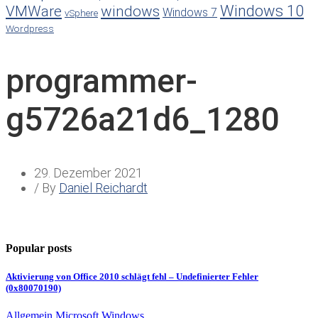
Windows 10
VMWare
windows
Windows 7
vSphere
Wordpress
programmer-
g5726a21d6_1280
29. Dezember 2021
/ By
Daniel Reichardt
Popular posts
Aktivierung von Office 2010 schlägt fehl – Undefinierter Fehler
(0x80070190)
Allgemein
Microsoft
Windows