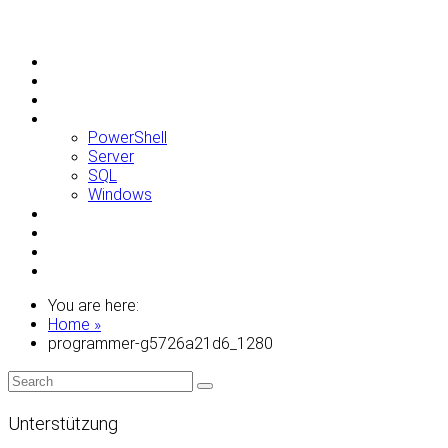
Allgemein
Apple
Linux
Microsoft
PowerShell
Server
SQL
Windows
Raspberry Pi
Samsung
VMWare
WordPress
You are here:
Home »
programmer-g5726a21d6_1280
Unterstützung