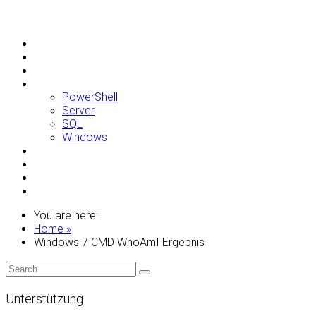
Allgemein
Apple
Linux
Microsoft
PowerShell
Server
SQL
Windows
Raspberry Pi
Samsung
VMWare
WordPress
You are here:
Home »
Windows 7 CMD WhoAmI Ergebnis
Unterstützung