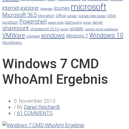
microsoft
internet explorer
löschen
Kalender
Microsoft 365
Migration
Office
OWA
outlook
Outlook Web Access
Powershell
postfach
Samsung
server
power shell
script
sharepoint
update
sharepoint 2010
skript
vcenter server appliance
Windows 10
VMWare
windows
Windows 7
vSphere
Wordpress
Windows 7 CMD
WhoAmI Ergebnis
9. November 2013
/ By
Daniel Reichardt
/
61 COMMENTS