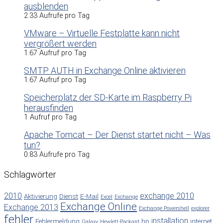
ausblenden
2.33 Aufrufe pro Tag
VMware – Virtuelle Festplatte kann nicht
vergrößert werden
1.67 Aufruf pro Tag
SMTP AUTH in Exchange Online aktivieren
1.67 Aufruf pro Tag
Speicherplatz der SD-Karte im Raspberry Pi
herausfinden
1 Aufruf pro Tag
Apache Tomcat – Der Dienst startet nicht – Was
tun?
0.83 Aufrufe pro Tag
Schlagwörter
2010
exchange 2010
Aktivierung
Dienst
E-Mail
Excel
Exchange
Exchange Online
Exchange 2013
Exchange Powershell
explorer
fehler
installation
Fehlermeldung
hp
internet
Galaxy
Hewlett-Packard