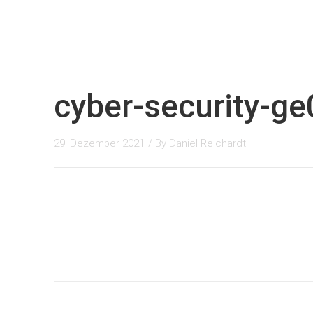
cyber-security-g
29. Dezember 2021
/ By
Daniel Reichardt