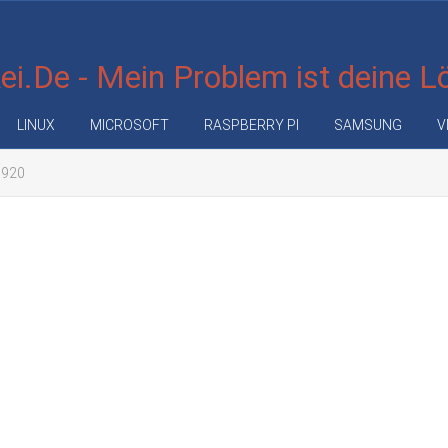
i.De - Mein Problem ist deine 
LINUX
MICROSOFT
RASPBERRY PI
SAMSUNG
V
1920