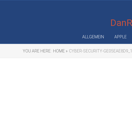
DanRe
ALLGEMEIN
APPLE
YOU ARE HERE:
HOME »
CYBER-SECURITY-GE05EAE8D9_