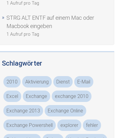
1 Aufruf pro Tag
STRG ALT ENTF auf einem Mac oder
Macbook eingeben
1 Aufruf pro Tag
Schlagwörter
2010
Aktivierung
Dienst
E-Mail
Excel
Exchange
exchange 2010
Exchange 2013
Exchange Online
Exchange Powershell
explorer
fehler