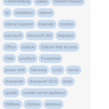
Fehlermeldung
Galaxy
Hewlett-Packard
hp
installation
internet
internet explorer
Kalender
löschen
microsoft
Microsoft 365
Migration
Office
outlook
Outlook Web Access
OWA
postfach
Powershell
power shell
Samsung
script
server
sharepoint
sharepoint 2010
skript
update
vcenter server appliance
VMWare
vSphere
windows