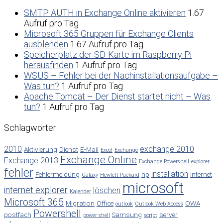
SMTP AUTH in Exchange Online aktivieren
1.67
Aufruf pro Tag
Microsoft 365 Gruppen für Exchange Clients
ausblenden
1.67 Aufruf pro Tag
Speicherplatz der SD-Karte im Raspberry Pi
herausfinden
1 Aufruf pro Tag
WSUS – Fehler bei der Nachinstallationsaufgabe –
Was tun?
1 Aufruf pro Tag
Apache Tomcat – Der Dienst startet nicht – Was
tun?
1 Aufruf pro Tag
Schlagwörter
2010
exchange 2010
Aktivierung
Dienst
E-Mail
Excel
Exchange
Exchange Online
Exchange 2013
Exchange Powershell
explorer
fehler
installation
Fehlermeldung
hp
internet
Galaxy
Hewlett-Packard
microsoft
internet explorer
löschen
Kalender
Microsoft 365
Migration
Office
OWA
outlook
Outlook Web Access
Powershell
postfach
Samsung
server
power shell
script