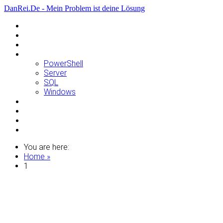
DanRei.De - Mein Problem ist deine Lösung
Allgemein
Apple
Linux
Microsoft
PowerShell
Server
SQL
Windows
Raspberry Pi
Samsung
VMWare
WordPress
You are here:
Home »
1