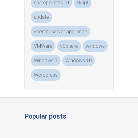
sharepoint 2010
skript
update
vcenter server appliance
VMWare
vSphere
windows
Windows 7
Windows 10
Wordpress
Popular posts