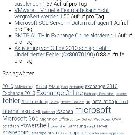
ausblenden
1.67 Aufruf pro Tag
VMware – Virtuelle Festplatte kann nicht
vergrößert werden
1.50 Aufruf pro Tag
Microsoft SQL Server – Datum abfragen
1 Aufruf
pro Tag
SMTP AUTH in Exchange Online aktivieren
1 Aufruf
pro Tag
Aktivierung von Office 2010 schlägt fehl –
Undefinierter Fehler (0x80070190)
0.83 Aufrufe
pro Tag
Schlagwörter
2010
exchange 2010
Aktivierung
Dienst
E-Mail
Excel
Exchange
Exchange Online
Exchange 2013
Exchange Powershell
explorer
fehler
installation
Fehlermeldung
hp
internet
Galaxy
Hewlett-Packard
microsoft
internet explorer
löschen
Kalender
Microsoft 365
Migration
Office
OWA
outlook
Outlook Web Access
Powershell
postfach
Samsung
server
power shell
script
sharepoint
update
sharepoint 2010
skript
vcenter server appliance