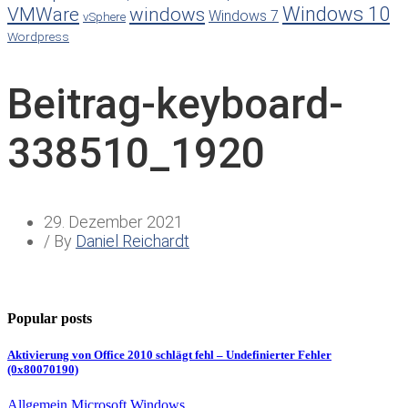
Windows 10
VMWare
windows
Windows 7
vSphere
Wordpress
Beitrag-keyboard-
338510_1920
29. Dezember 2021
/ By
Daniel Reichardt
Popular posts
Aktivierung von Office 2010 schlägt fehl – Undefinierter Fehler
(0x80070190)
Allgemein
Microsoft
Windows