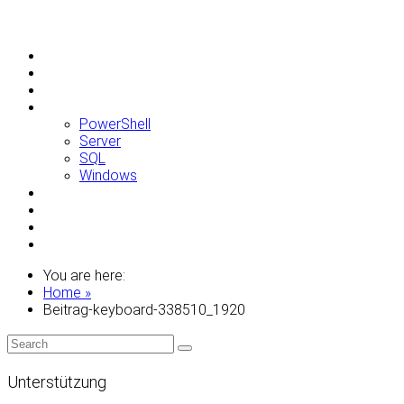
Allgemein
Apple
Linux
Microsoft
PowerShell
Server
SQL
Windows
Raspberry Pi
Samsung
VMWare
WordPress
You are here:
Home »
Beitrag-keyboard-338510_1920
Unterstützung