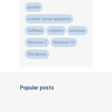
update
vcenter server appliance
VMWare
vSphere
windows
Windows 7
Windows 10
Wordpress
Popular posts