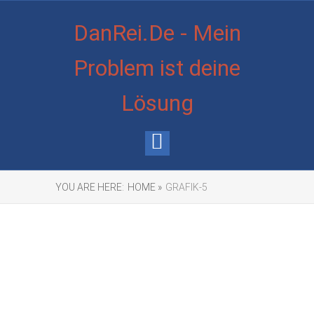
DanRei.De - Mein
Problem ist deine
Lösung
YOU ARE HERE:
HOME »
GRAFIK-5