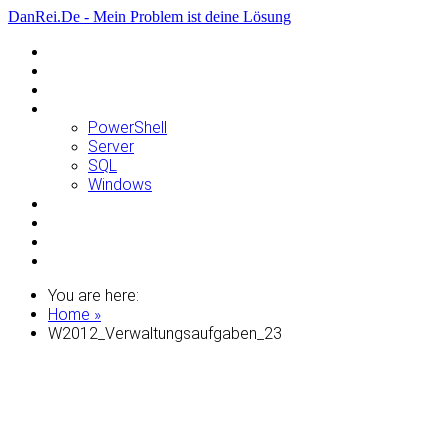
DanRei.De - Mein Problem ist deine Lösung
Allgemein
Apple
Linux
Microsoft
PowerShell
Server
SQL
Windows
Raspberry Pi
Samsung
VMWare
WordPress
You are here:
Home »
W2012_Verwaltungsaufgaben_23