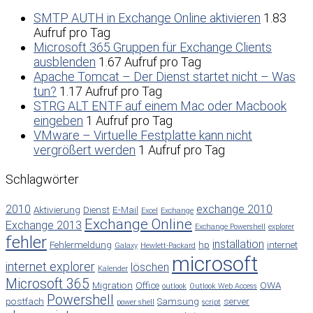
SMTP AUTH in Exchange Online aktivieren
1.83
Aufruf pro Tag
Microsoft 365 Gruppen für Exchange Clients
ausblenden
1.67 Aufruf pro Tag
Apache Tomcat – Der Dienst startet nicht – Was
tun?
1.17 Aufruf pro Tag
STRG ALT ENTF auf einem Mac oder Macbook
eingeben
1 Aufruf pro Tag
VMware – Virtuelle Festplatte kann nicht
vergrößert werden
1 Aufruf pro Tag
Schlagwörter
2010
exchange 2010
Aktivierung
Dienst
E-Mail
Excel
Exchange
Exchange Online
Exchange 2013
Exchange Powershell
explorer
fehler
installation
Fehlermeldung
hp
internet
Galaxy
Hewlett-Packard
microsoft
internet explorer
löschen
Kalender
Microsoft 365
Migration
Office
OWA
outlook
Outlook Web Access
Powershell
postfach
Samsung
server
power shell
script