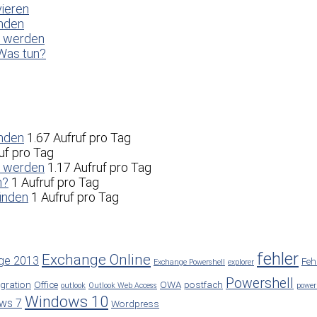
vieren
enden
t werden
Was tun?
enden
1.67 Aufruf pro Tag
uf pro Tag
t werden
1.17 Aufruf pro Tag
n?
1 Aufruf pro Tag
inden
1 Aufruf pro Tag
fehler
Exchange Online
ge 2013
Feh
Exchange Powershell
explorer
Powershell
gration
Office
OWA
postfach
outlook
Outlook Web Access
power
Windows 10
ws 7
Wordpress