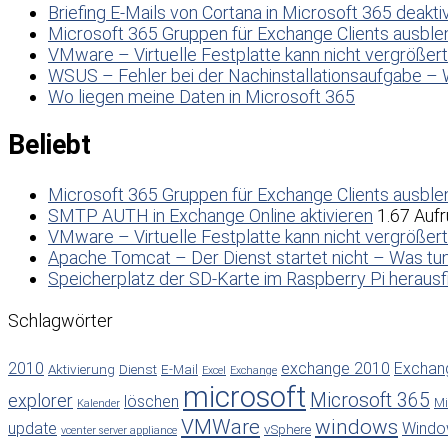
Briefing E-Mails von Cortana in Microsoft 365 deakti
Microsoft 365 Gruppen für Exchange Clients ausbl
VMware – Virtuelle Festplatte kann nicht vergrößer
WSUS – Fehler bei der Nachinstallationsaufgabe – 
Wo liegen meine Daten in Microsoft 365
Beliebt
Microsoft 365 Gruppen für Exchange Clients ausbl
SMTP AUTH in Exchange Online aktivieren
1.67 Aufr
VMware – Virtuelle Festplatte kann nicht vergrößer
Apache Tomcat – Der Dienst startet nicht – Was tu
Speicherplatz der SD-Karte im Raspberry Pi herausf
Schlagwörter
2010
exchange 2010
Exchan
Aktivierung
Dienst
E-Mail
Excel
Exchange
microsoft
Microsoft 365
explorer
löschen
Mi
Kalender
VMWare
windows
update
Windo
vSphere
vcenter server appliance