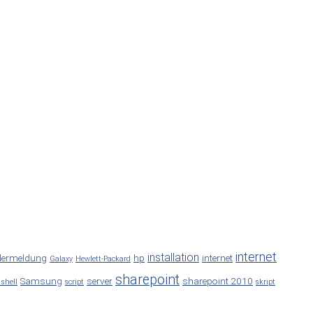
internet
installation
lermeldung
hp
internet
Galaxy
Hewlett-Packard
sharepoint
Samsung
server
sharepoint 2010
 shell
script
skript