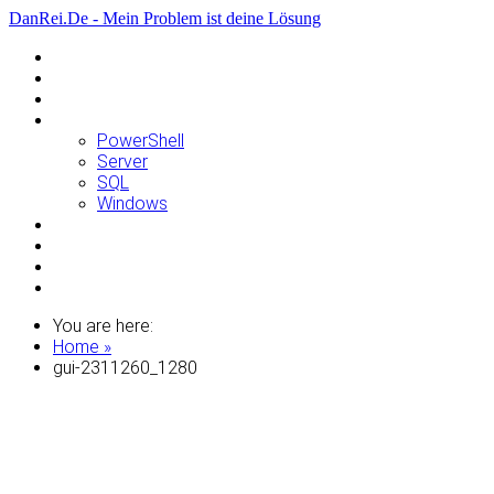
DanRei.De - Mein Problem ist deine Lösung
Allgemein
Apple
Linux
Microsoft
PowerShell
Server
SQL
Windows
Raspberry Pi
Samsung
VMWare
WordPress
You are here:
Home »
gui-2311260_1280