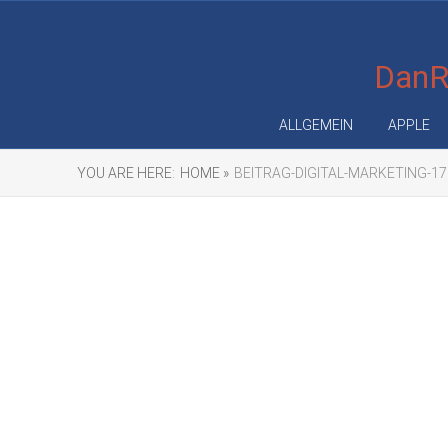
DanRe
ALLGEMEIN
APPLE
YOU ARE HERE:
HOME »
BEITRAG-DIGITAL-MARKETING-1