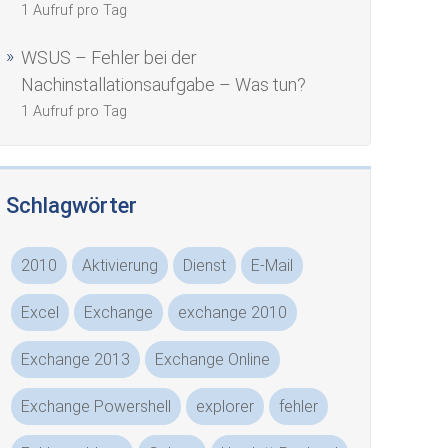
1 Aufruf pro Tag
WSUS – Fehler bei der
Nachinstallationsaufgabe – Was tun?
1 Aufruf pro Tag
Schlagwörter
2010
Aktivierung
Dienst
E-Mail
Excel
Exchange
exchange 2010
Exchange 2013
Exchange Online
Exchange Powershell
explorer
fehler