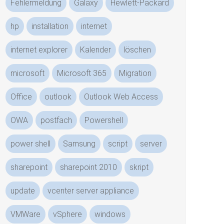
Fehlermeldung
Galaxy
Hewlett-Packard
hp
installation
internet
internet explorer
Kalender
löschen
microsoft
Microsoft 365
Migration
Office
outlook
Outlook Web Access
OWA
postfach
Powershell
power shell
Samsung
script
server
sharepoint
sharepoint 2010
skript
update
vcenter server appliance
VMWare
vSphere
windows