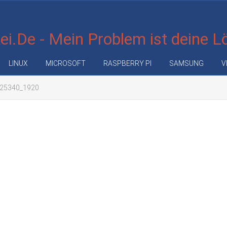
i.De - Mein Problem ist deine 
LINUX
MICROSOFT
RASPBERRY PI
SAMSUNG
V
725340_1920