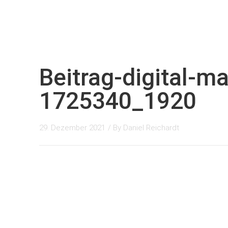
Beitrag-digital-ma
1725340_1920
29. Dezember 2021
/ By
Daniel Reichardt