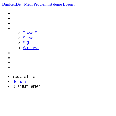
DanRei.De - Mein Problem ist deine Lösung
Allgemein
Apple
Linux
Microsoft
PowerShell
Server
SQL
Windows
Raspberry Pi
Samsung
VMWare
WordPress
You are here:
Home »
QuantumFehler1