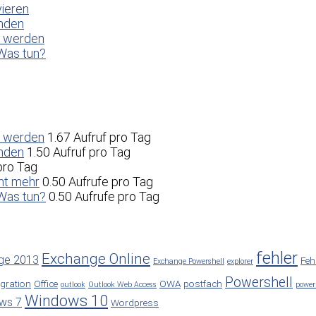
vieren
enden
t werden
Was tun?
t werden
1.67 Aufruf pro Tag
enden
1.50 Aufruf pro Tag
pro Tag
ht mehr
0.50 Aufrufe pro Tag
Was tun?
0.50 Aufrufe pro Tag
fehler
Exchange Online
ge 2013
Feh
Exchange Powershell
explorer
Powershell
gration
Office
OWA
postfach
outlook
Outlook Web Access
power
Windows 10
ws 7
Wordpress