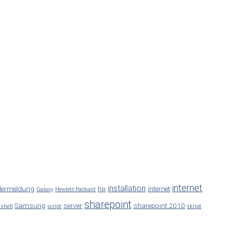
internet
installation
lermeldung
hp
internet
Galaxy
Hewlett-Packard
sharepoint
Samsung
server
sharepoint 2010
 shell
script
skript