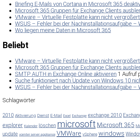
Briefing E-Mails von Cortana in Microsoft 365 deakti
Microsoft 365 Gruppen für Exchange Clients ausbl
VMware – Virtuelle Festplatte kann nicht vergrößer
WSUS – Fehler bei der Nachinstallationsaufgabe – 
Wo liegen meine Daten in Microsoft 365
Beliebt
VMware – Virtuelle Festplatte kann nicht vergrößer
Microsoft 365 Gruppen für Exchange Clients ausbl
SMTP AUTH in Exchange Online aktivieren
1 Aufruf 
Suche funktioniert nach Update von Windows 10 nic
WSUS – Fehler bei der Nachinstallationsaufgabe – 
Schlagwörter
2010
exchange 2010
Exchan
Aktivierung
Dienst
E-Mail
Excel
Exchange
microsoft
Microsoft 365
explorer
löschen
Mi
Kalender
VMWare
windows
update
Windo
vSphere
vcenter server appliance