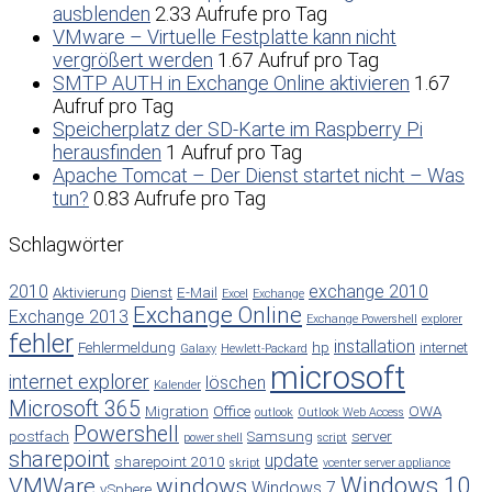
ausblenden
2.33 Aufrufe pro Tag
VMware – Virtuelle Festplatte kann nicht
vergrößert werden
1.67 Aufruf pro Tag
SMTP AUTH in Exchange Online aktivieren
1.67
Aufruf pro Tag
Speicherplatz der SD-Karte im Raspberry Pi
herausfinden
1 Aufruf pro Tag
Apache Tomcat – Der Dienst startet nicht – Was
tun?
0.83 Aufrufe pro Tag
Schlagwörter
2010
exchange 2010
Aktivierung
Dienst
E-Mail
Excel
Exchange
Exchange Online
Exchange 2013
Exchange Powershell
explorer
fehler
installation
Fehlermeldung
hp
internet
Galaxy
Hewlett-Packard
microsoft
internet explorer
löschen
Kalender
Microsoft 365
Migration
Office
OWA
outlook
Outlook Web Access
Powershell
postfach
Samsung
server
power shell
script
sharepoint
update
sharepoint 2010
skript
vcenter server appliance
Windows 10
VMWare
windows
Windows 7
vSphere