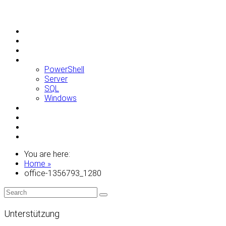
Allgemein
Apple
Linux
Microsoft
PowerShell
Server
SQL
Windows
Raspberry Pi
Samsung
VMWare
WordPress
You are here:
Home »
office-1356793_1280
Unterstützung